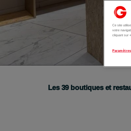
Ce site utili
votre naviga
cliquant sur
Paramètres
La Boutique des Artisans s’installe à Fréjus
Je découvre
Les
39
boutiques et resta