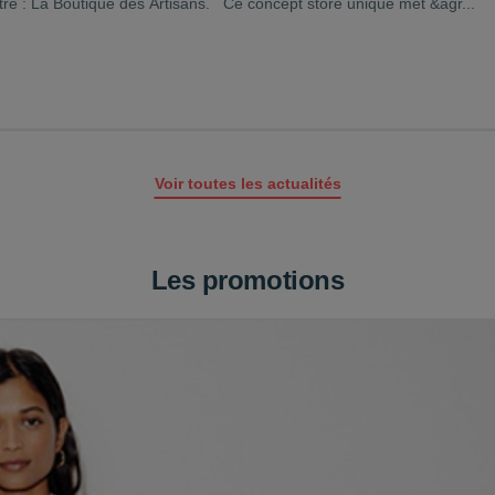
tre : La Boutique des Artisans. Ce concept store unique met &agr...
Voir toutes les actualités
Les promotions