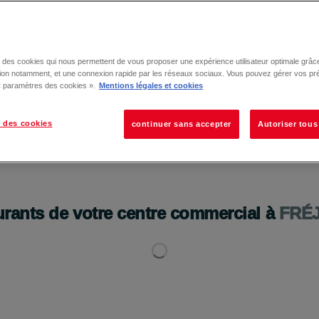
se des cookies qui nous permettent de vous proposer une expérience utilisateur optimale grâce
tion notamment, et une connexion rapide par les réseaux sociaux. Vous pouvez gérer vos pr
 « paramètres des cookies ».
Mentions légales et cookies
 des cookies
continuer sans accepter
Autoriser tous
urants de votre centre commercial à
FRÉ