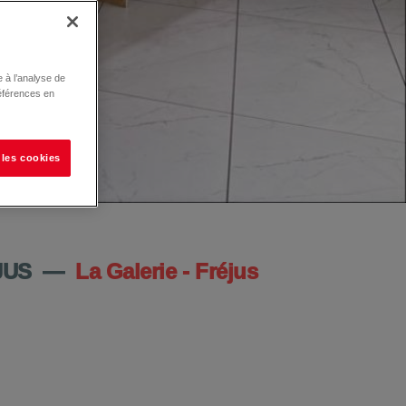
 à l’analyse de
éférences en
 les cookies
JUS
—
La Galerie - Fréjus