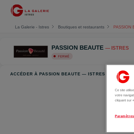
La Galerie - Istres
Boutiques et restaurants
PASSION 
PASSION BEAUTE
— ISTRES
FERMÉ
ACCÉDER À PASSION BEAUTE — ISTRES
Ce site utili
votre naviga
cliquant sur
Paramètres