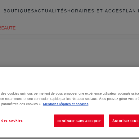
BOUTIQUES
ACTUALITÉS
HORAIRES ET ACCÈS
PLAN 
BEAUTE
se des cookies qui nous permettent de vous proposer une expérience utilisateur optimale grâce
tion notamment, et une connexion rapide par les réseaux sociaux. Vous pouvez gérer vos pr
 « paramètres des cookies ».
Mentions légales et cookies
 des cookies
continuer sans accepter
Autoriser tous