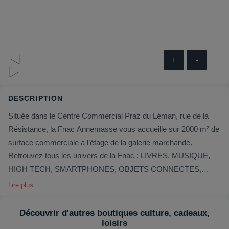
+
-
DESCRIPTION
Située dans le Centre Commercial Praz du Léman, rue de la
Résistance, la Fnac Annemasse vous accueille sur 2000 m² de
surface commerciale à l’étage de la galerie marchande.
Retrouvez tous les univers de la Fnac : LIVRES, MUSIQUE,
HIGH TECH, SMARTPHONES, OBJETS CONNECTES,
PHOTO, TV, BILLETTERIE, CARTES CADEAUX ainsi que
Lire plus
d’un espace WEFIX pour la réparation de vos smartphones.
Également à votre disposition, un ESPACE NATURE &
Découvrir d'autres boutiques culture, cadeaux,
DECOUVERTES pour profiter d’une pause bien être dans votre
loisirs