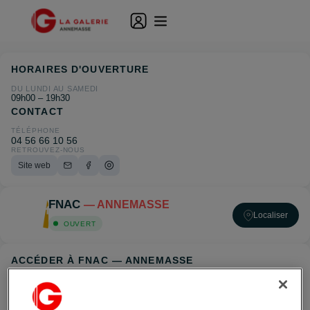
HORAIRES D'OUVERTURE
DU LUNDI AU SAMEDI
09h00 – 19h30
CONTACT
TÉLÉPHONE
04 56 66 10 56
RETROUVEZ-NOUS
Site web
FNAC
— ANNEMASSE
Localiser
OUVERT
ACCÉDER À FNAC — ANNEMASSE