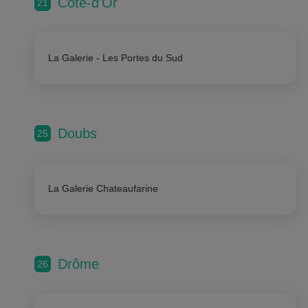
Côte-d'Or
21
La Galerie - Les Portes du Sud
Doubs
25
La Galerie Chateaufarine
Drôme
26