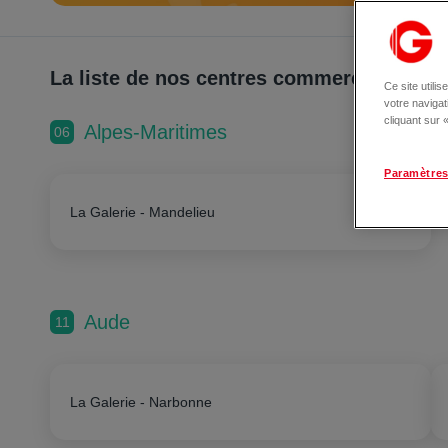
La liste de nos centres commerciaux
Ce site utili
votre naviga
cliquant sur
Alpes-Maritimes
06
Paramètres
La Galerie - Mandelieu
Aude
11
La Galerie - Narbonne