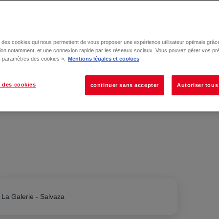
se des cookies qui nous permettent de vous proposer une expérience utilisateur optimale grâce
tion notamment, et une connexion rapide par les réseaux sociaux. Vous pouvez gérer vos pr
 « paramètres des cookies ».
Mentions légales et cookies
 des cookies
continuer sans accepter
Autoriser tous
La Galerie - Salvaza