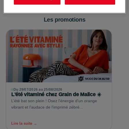
Les promotions
Du 29/07/2026 au 25/08/2026
L'été vitaminé chez Grain de Malice ☀️
L’été bat son plein ! Osez l’énergie d'un orange
vibrant et l'audace de l'imprimé zébré...
Lire la suite →