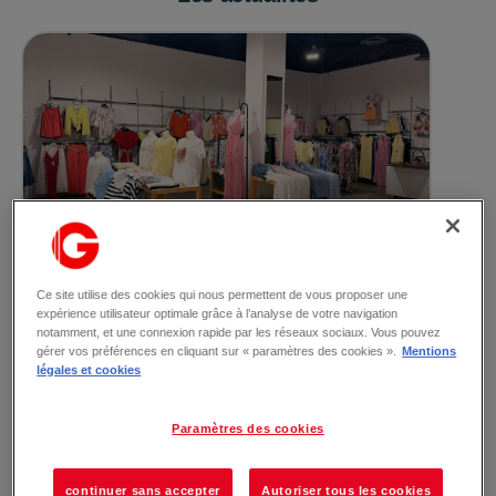
Le 07/07/2026
Ouverture Génération
Ce site utilise des cookies qui nous permettent de vous proposer une
Une nouvelle adresse mode arrive dans votre
expérience utilisateur optimale grâce à l’analyse de votre navigation
Galerie ! 😍​ Génération ouvre ses portes et vous
notamment, et une connexion rapide par les réseaux sociaux. Vous pouvez
gérer vos préférences en cliquant sur « paramètres des cookies ».
Mentions
invite à...
légales et cookies
Lire la suite →
Paramètres des cookies
Voir toutes les actualités
continuer sans accepter
Autoriser tous les cookies