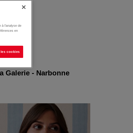
 à l’analyse de
éférences en
 les cookies
a Galerie - Narbonne