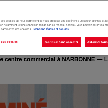
se des cookies qui nous permettent de vous proposer une expérience utilisateur optimale grâce
tion notamment, et une connexion rapide par les réseaux sociaux. Vous pouvez gérer vos pr
 « paramètres des cookies ».
Mentions légales et cookies
 des cookies
continuer sans accepter
Autoriser tous
re centre commercial à
NARBONNE
—
L