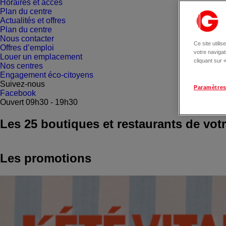
Horaires et accès
Plan du centre
Actualités et offres
Plan du centre
Nous contacter
Ce site utili
Offres d’emploi
votre naviga
Louer un emplacement
cliquant sur
Nos centres
Engagement éco-citoyens
Suivez-nous
Paramètres
Facebook
Ouvert 09h30 - 19h30
Les
25
boutiques et restaurants de vot
Les promotions