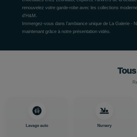
renouvelez votre garde-robe avec les collections modern
d'H&M.
Immergez-vous dans l'ambiance unique de La Galerie - 
maintenant grâce à notre présentation vidéo.
Tous
Re
Lavage auto
Nursery