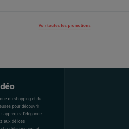
Voir toutes les promotions
idéo
que du shopping et du
euses pour découvrir
 : appréciez l'élégance
ez aux délices
é chez Marionnaud, et