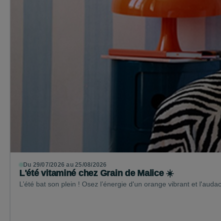
Du 29/07/2026 au 25/08/2026
L'été vitaminé chez Grain de Malice ☀️
L’été bat son plein ! Osez l’énergie d'un orange vibrant et l'auda