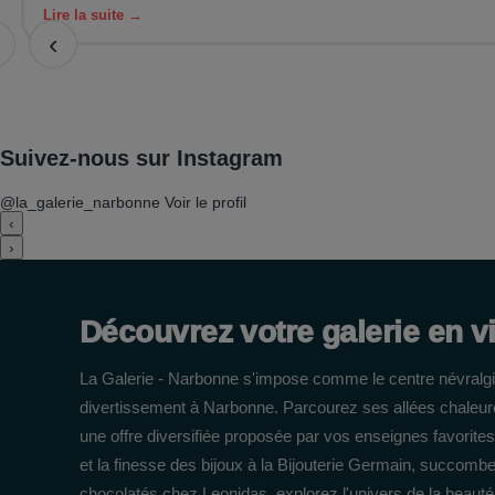
Lire la suite →
‹
Suivez-nous sur Instagram
@la_galerie_narbonne
Voir le profil
‹
›
Découvrez votre galerie en v
La Galerie - Narbonne s'impose comme le centre névralgi
divertissement à Narbonne. Parcourez ses allées chaleur
une offre diversifiée proposée par vos enseignes favorites
et la finesse des bijoux à la Bijouterie Germain, succomb
chocolatés chez Leonidas, explorez l'univers de la beaut