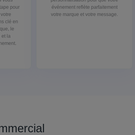
tape pour
événement reflète parfaitement
 votre
votre marque et votre message.
s clé en
ique, le
 et la
énement.
ommercial