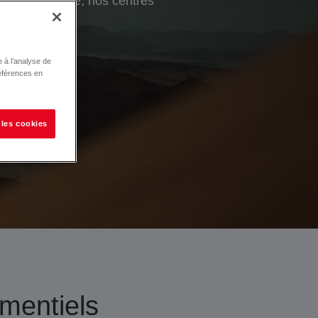
tion de marque, nos centres
on public.
 à l’analyse de
éférences en
 les cookies
mentiels