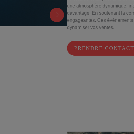
une atmosphère dynamique, incit
davantage. En soutenant la com
engageantes. Ces événements s
dynamiser vos ventes.
PRENDRE CONTAC