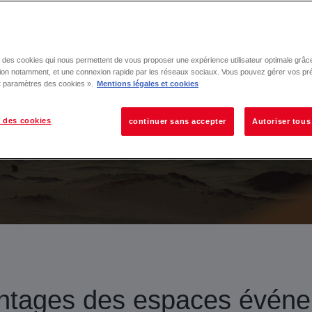
 un lancement de produit, une exposition, ou une activa
ux sont le terrain idéal pour connecter votre marque à s
se des cookies qui nous permettent de vous proposer une expérience utilisateur optimale grâce
DEMANDE DE DEVIS
tion notamment, et une connexion rapide par les réseaux sociaux. Vous pouvez gérer vos pr
 « paramètres des cookies ».
Mentions légales et cookies
 des cookies
continuer sans accepter
Autoriser tous
ntages des espaces événe