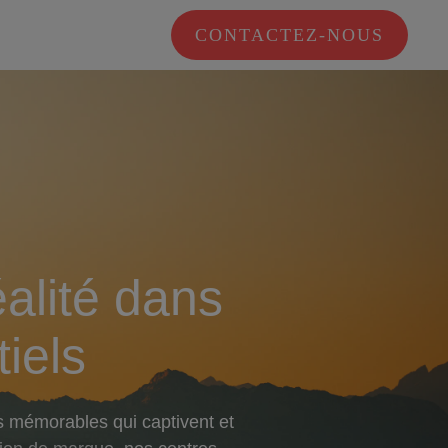
CONTACTEZ-NOUS
alité dans
iels
s mémorables qui captivent et