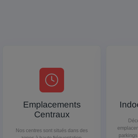
Emplacements
Indo
Centraux
Déco
emplacem
Nos centres sont situés dans des
parkings
zones à haute fréquentation,