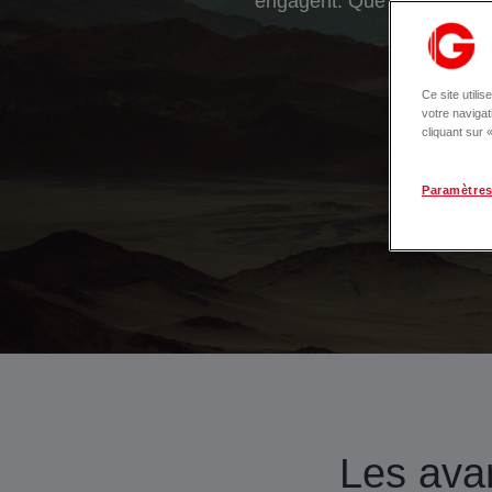
engagent. Que ce soit pour
commercia
Ce site utili
votre naviga
cliquant sur
Paramètres
Les ava