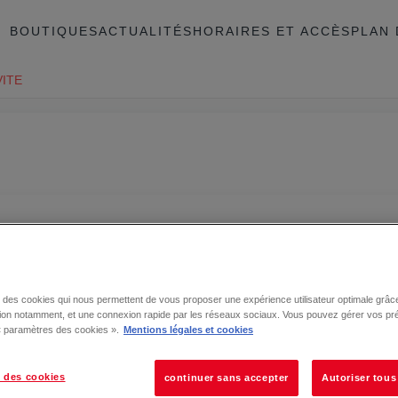
BOUTIQUES
ACTUALITÉS
HORAIRES ET ACCÈS
PLAN 
VITE
se des cookies qui nous permettent de vous proposer une expérience utilisateur optimale grâce
tion notamment, et une connexion rapide par les réseaux sociaux. Vous pouvez gérer vos pr
 « paramètres des cookies ».
Mentions légales et cookies
 des cookies
continuer sans accepter
Autoriser tous