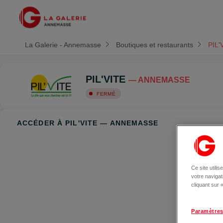
La Galerie - Annemasse
Boutiques et restaurants
PIL'
PIL'VITE
— ANNEMASSE
FERMÉ
ACCÉDER À PIL'VITE — ANNEMASSE
Ce site utili
votre naviga
cliquant sur
Paramètres