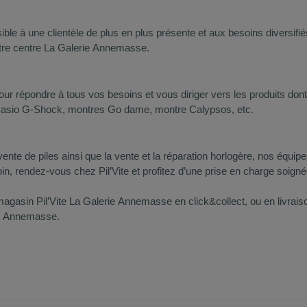
sible à une clientèle de plus en plus présente et aux besoins diversif
 votre centre La Galerie Annemasse.
pour répondre à tous vos besoins et vous diriger vers les produits do
s Casio G-Shock, montres Go dame, montre Calypsos, etc.
 vente de piles ainsi que la vente et la réparation horlogère, nos éq
in, rendez-vous chez Pil’Vite et profitez d’une prise en charge soign
magasin Pil’Vite La Galerie Annemasse en click&collect, ou en livrai
rie Annemasse.