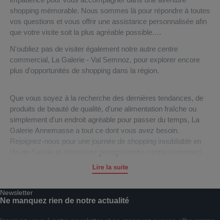
shopping mémorable. Nous sommes là pour répondre à toutes
vos questions et vous offrir une assistance personnalisée afin
que votre visite soit la plus agréable possible.
N'oubliez pas de visiter également notre autre centre
commercial, La Galerie - Val Semnoz, pour explorer encore
plus d'opportunités de shopping dans la région.
Que vous soyez à la recherche des dernières tendances, de
produits de beauté de qualité, d'une alimentation fraîche ou
simplement d'un endroit agréable pour passer du temps, La
Galerie Annemasse a tout ce dont vous avez besoin.
Rejoignez-nous pour une journée de shopping inoubliable en
Haute-Savoie et découvrez pourquoi notre centre commercial
est la référence incontestée pour tous vos besoins shopping
Lire la suite
dans la région. Nous sommes impatients de vous accueillir et
de vous faire vivre une expérience shopping exceptionnelle !
Newsletter
Ne manquez rien de notre actualité