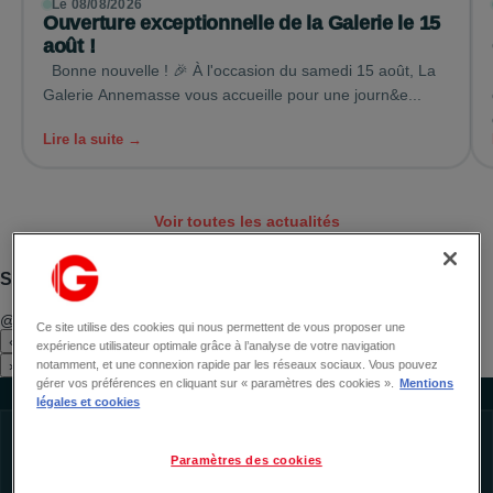
Le 08/08/2026
Ouverture exceptionnelle de la Galerie le 15
août !
Bonne nouvelle ! 🎉 À l'occasion du samedi 15 août, La
Galerie Annemasse vous accueille pour une journ&e...
Lire la suite →
Voir toutes les actualités
Suivez-nous sur Instagram
@la_galerie_annemasse
Voir le profil
Ce site utilise des cookies qui nous permettent de vous proposer une
‹
expérience utilisateur optimale grâce à l’analyse de votre navigation
›
notamment, et une connexion rapide par les réseaux sociaux. Vous pouvez
gérer vos préférences en cliquant sur « paramètres des cookies ».
Mentions
légales et cookies
Paramètres des cookies