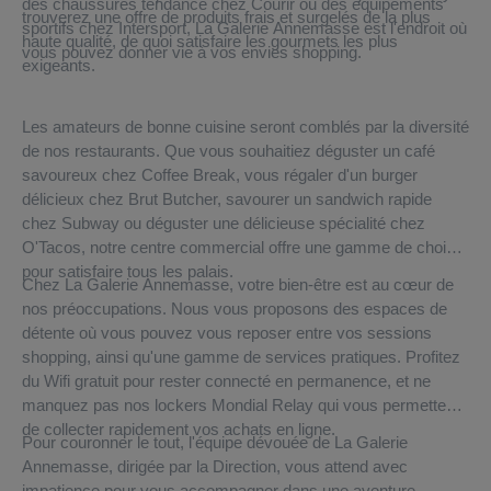
des chaussures tendance chez Courir ou des équipements
trouverez une offre de produits frais et surgelés de la plus
sportifs chez Intersport, La Galerie Annemasse est l'endroit où
haute qualité, de quoi satisfaire les gourmets les plus
vous pouvez donner vie à vos envies shopping.
exigeants.
Les amateurs de bonne cuisine seront comblés par la diversité
de nos restaurants. Que vous souhaitiez déguster un café
savoureux chez Coffee Break, vous régaler d'un burger
délicieux chez Brut Butcher, savourer un sandwich rapide
chez Subway ou déguster une délicieuse spécialité chez
O'Tacos, notre centre commercial offre une gamme de choix
pour satisfaire tous les palais.
Chez La Galerie Annemasse, votre bien-être est au cœur de
nos préoccupations. Nous vous proposons des espaces de
détente où vous pouvez vous reposer entre vos sessions
shopping, ainsi qu'une gamme de services pratiques. Profitez
du Wifi gratuit pour rester connecté en permanence, et ne
manquez pas nos lockers Mondial Relay qui vous permettent
de collecter rapidement vos achats en ligne.
Pour couronner le tout, l'équipe dévouée de La Galerie
Annemasse, dirigée par la Direction, vous attend avec
impatience pour vous accompagner dans une aventure