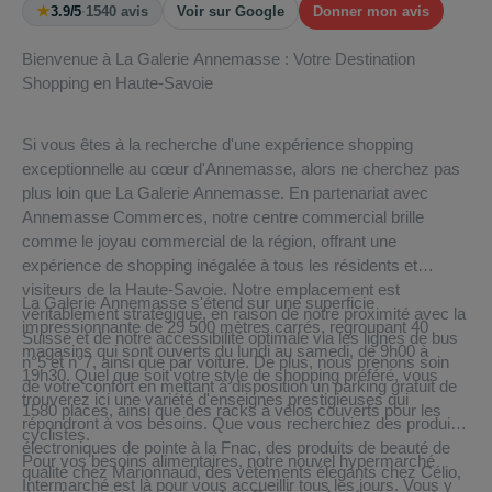
★
3.9/5
·
1540 avis
Voir sur Google
Donner mon avis
Bienvenue à La Galerie Annemasse : Votre Destination
Shopping en Haute-Savoie
Si vous êtes à la recherche d'une expérience shopping
exceptionnelle au cœur d'Annemasse, alors ne cherchez pas
plus loin que La Galerie Annemasse. En partenariat avec
Annemasse Commerces, notre centre commercial brille
comme le joyau commercial de la région, offrant une
expérience de shopping inégalée à tous les résidents et
visiteurs de la Haute-Savoie. Notre emplacement est
La Galerie Annemasse s'étend sur une superficie
véritablement stratégique, en raison de notre proximité avec la
impressionnante de 29 500 mètres carrés, regroupant 40
Suisse et de notre accessibilité optimale via les lignes de bus
magasins qui sont ouverts du lundi au samedi, de 9h00 à
n°5 et n°7, ainsi que par voiture. De plus, nous prenons soin
19h30. Quel que soit votre style de shopping préféré, vous
de votre confort en mettant à disposition un parking gratuit de
trouverez ici une variété d'enseignes prestigieuses qui
1580 places, ainsi que des racks à vélos couverts pour les
répondront à vos besoins. Que vous recherchiez des produits
cyclistes.
électroniques de pointe à la Fnac, des produits de beauté de
Pour vos besoins alimentaires, notre nouvel hypermarché
qualité chez Marionnaud, des vêtements élégants chez Célio,
Intermarché est là pour vous accueillir tous les jours. Vous y