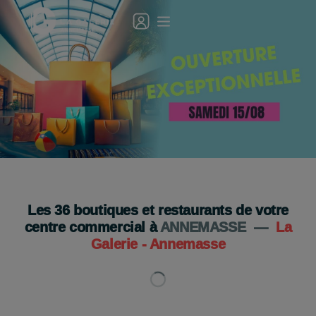
Ouverture exceptionnelle de la Galerie le 15 août !
Je découvre
Les
36
boutiques et restaurants de votre
centre commercial à
ANNEMASSE
—
La
Galerie - Annemasse