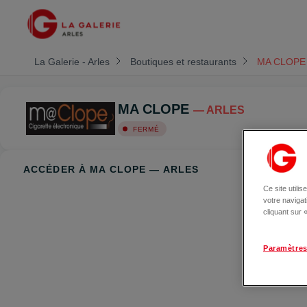
La Galerie - Arles
Boutiques et restaurants
MA CLOPE
MA CLOPE
— ARLES
FERMÉ
ACCÉDER À MA CLOPE — ARLES
Ce site utili
votre naviga
cliquant sur
Paramètres