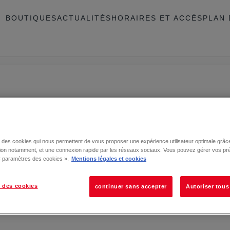
BOUTIQUES
ACTUALITÉS
HORAIRES ET ACCÈS
PLAN 
se des cookies qui nous permettent de vous proposer une expérience utilisateur optimale grâce
tion notamment, et une connexion rapide par les réseaux sociaux. Vous pouvez gérer vos pr
 « paramètres des cookies ».
Mentions légales et cookies
 des cookies
continuer sans accepter
Autoriser tous