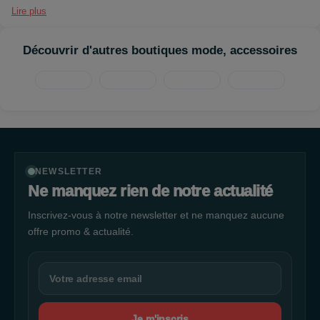
dans vos choix de bijoux et de montres.
Lire plus
Découvrir d'autres boutiques mode, accessoires
NEWSLETTER
Ne manquez rien de notre actualité
Inscrivez-vous à notre newsletter et ne manquez aucune
offre promo & actualité.
Je m'inscris