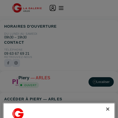
HORAIRES D'OUVERTURE
DU LUNDI AU SAMEDI
09h30 – 19h30
CONTACT
TÉLÉPHONE
09 63 67 69 21
RETROUVEZ-NOUS
Piery
— ARLES
Localiser
OUVERT
ACCÉDER À PIERY — ARLES