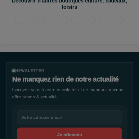
Découvrir d'autres boutiques culture, cadeaux,
vous offrir le meilleur service possible.
loisirs
Même équipe, même savoir-faire, même exigence, dans un
esprit tourné vers l’innovation et la durabilité.
📍 Diagnostic rapide, devis clair, réparation express, garantie
assurée.
📞 N'hésitez pas à nous contacter ou à passer directement en
boutique.
NEWSLETTER
Ne manquez rien de notre actualité
Inscrivez-vous à notre newsletter et ne manquez aucune
offre promo & actualité.
Je m'inscris