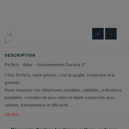
+
-
DESCRIPTION
ReTeck - Arles – Anciennement Docteur IT
Chez ReTeck, notre priorité, c’est la qualité, l’expertise et la
garantie.
Nous réparons vos téléphones portables, tablettes, ordinateurs
portables, consoles de jeux vidéo et objets connectés avec
sérieux, transparence et efficacité.
Anciennement sous l’enseigne Docteur IT, nous évoluons
Lire plus
aujourd’hui vers ReTeck, une nouvelle identité pensée pour
accompagner les transformations du secteur et continuer à