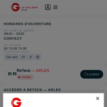
HORAIRES D'OUVERTURE
DU LUNDI AU SAMEDI
09h30 – 19h30
CONTACT
TÉLÉPHONE
06 74 89 74 90
RETROUVEZ-NOUS
Site web
ReTeck
— ARLES
Localiser
FERMÉ
ACCÉDER À RETECK — ARLES