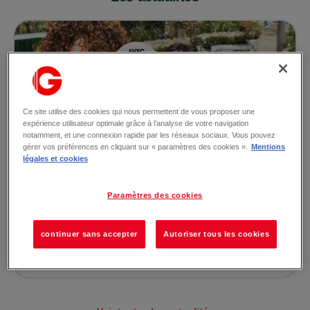
Ce site utilise des cookies qui nous permettent de vous proposer une
expérience utilisateur optimale grâce à l’analyse de votre navigation
notamment, et une connexion rapide par les réseaux sociaux. Vous pouvez
gérer vos préférences en cliquant sur « paramètres des cookies ».
Mentions
légales et cookies
Le 21/07/2026
PLANTES ADDICT
Paramètres des cookies
🌿✨ PLANTES ADDICT ARRIVE À LA GALERIE ARLES !
✨🌿 Amateurs de plantes, préparez-vous ! 🌱 Plan...
continuer sans accepter
Autoriser tous les cookies
Lire la suite →