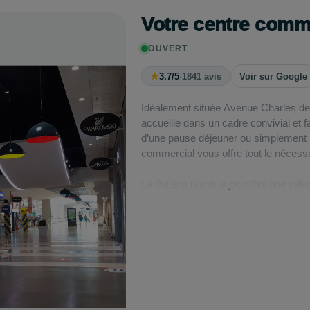
Votre centre comm
OUVERT
★
3.7/5
·
1841 avis
Voir sur Google
Idéalement située Avenue Charles de G
accueille dans un cadre convivial et 
d’une pause déjeuner ou simplement 
commercial vous offre tout le nécessa
La Galerie réunit aujourd’hui une séle
samedi de 9h à 19h30. Vous y trouv
Crédit Agricole, Mister Minit, Pizza 
Envie de faire une pause gourmande
Que vous ayez envie de plats chauds,
restaurant Crescendo et le Bar le XVè
déjeuner ou un moment convivial.