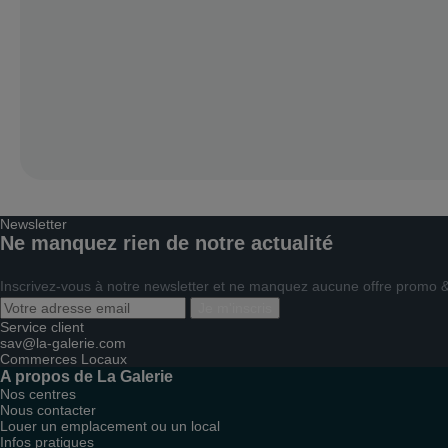
Newsletter
Ne manquez rien de notre actualité
Inscrivez-vous à notre newsletter et ne manquez aucune offre promo & 
Je m'inscris
Service client
sav@la-galerie.com
Commerces
Locaux
A propos de La Galerie
Nos centres
Nous contacter
Louer un emplacement ou un local
Infos pratiques