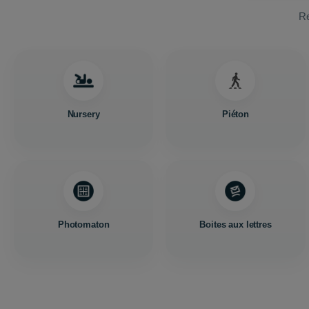
Re
Nursery
Piéton
Photomaton
Boites aux lettres