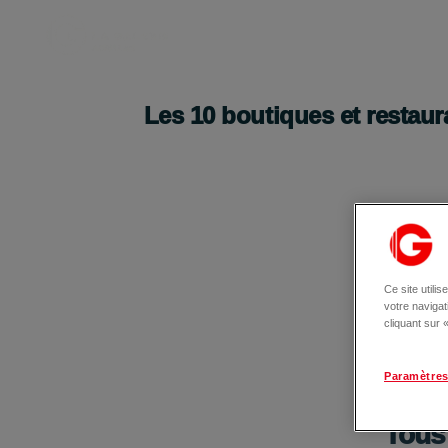
Les
10
boutiques et restaur
Ce site utili
votre naviga
cliquant sur
Paramètres
Tous