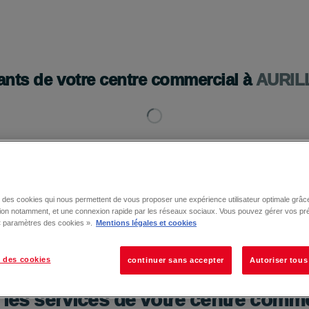
BOUTIQUES
ACTUALITÉS
HORAIRES ET ACCÈS
PLAN 
ants de votre centre commercial à
AURIL
se des cookies qui nous permettent de vous proposer une expérience utilisateur optimale grâce
tion notamment, et une connexion rapide par les réseaux sociaux. Vous pouvez gérer vos pr
 « paramètres des cookies ».
Mentions légales et cookies
 des cookies
continuer sans accepter
Autoriser tous
 les services de votre centre comme