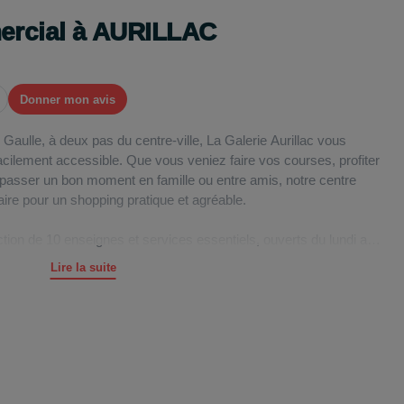
ercial à AURILLAC
Donner mon avis
aulle, à deux pas du centre-ville, La Galerie Aurillac vous
facilement accessible. Que vous veniez faire vos courses, profiter
passer un bon moment en famille ou entre amis, notre centre
ire pour un shopping pratique et agréable.
ction de 10 enseignes et services essentiels, ouverts du lundi au
erez notamment : Bar le XVème, Bouygues Telecom, Crescendo,
Lire la suite
Vival, RougeGorge, Visagis, YES Store.
 ?
 de burgers, de sandwichs, de cocktails ou d'autres délices, le
me vous accueillent tout au long de la journée pour un café, un