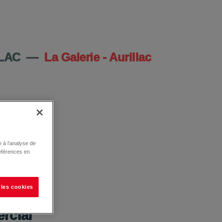
DU CENTRE
LAC
—
La Galerie - Aurillac
 à l’analyse de
éférences en
 les cookies
rcial