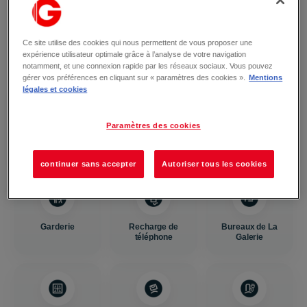
Tous les services de votre centre
commercial
Retrouvez tous les services pensés pour faciliter votre visite au
Ce site utilise des cookies qui nous permettent de vous proposer une
expérience utilisateur optimale grâce à l’analyse de votre navigation
quotidien.
notamment, et une connexion rapide par les réseaux sociaux. Vous pouvez
gérer vos préférences en cliquant sur « paramètres des cookies ».
Mentions
légales et cookies
Paramètres des cookies
Nursery
Piéton
Toilettes
continuer sans accepter
Autoriser tous les cookies
Garderie
Recharge de
Bureaux de La
téléphone
Galerie