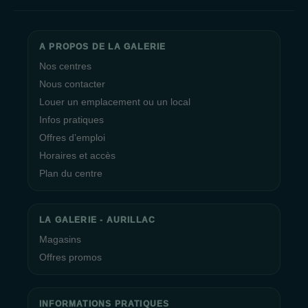
depuis 2017 et participe à l'action "REFOREST ACTION" en
soutenant la plantation d'arbres dans le cadre de projets de
reforestation.
A PROPOS DE LA GALERIE
Nos centres
La direction et l'ensemble du personnel du centre commercial
La Galerie Aurillac vous souhaitent une agréable visite et vous
Nous contacter
remercie de votre fidélité.
Louer un emplacement ou un local
Infos pratiques
Offres d’emploi
Horaires et accès
Plan du centre
LA GALERIE - AURILLAC
Magasins
Offres promos
INFORMATIONS PRATIQUES