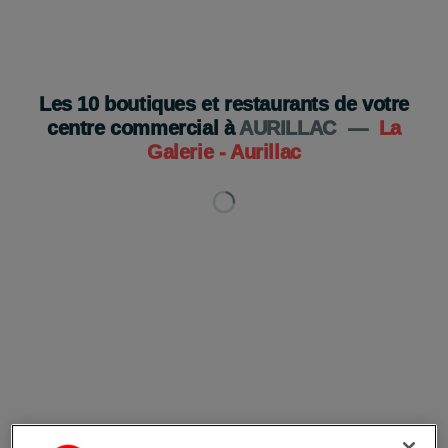
Les
10
boutiques et restaurants de votre
centre commercial à
AURILLAC
—
La
Galerie - Aurillac