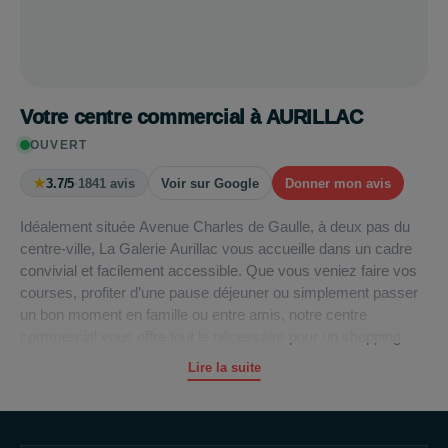
Votre centre commercial à AURILLAC
OUVERT
★
3.7/5
·
1841 avis
Voir sur Google
Donner mon avis
Idéalement située Avenue Charles de Gaulle, à deux pas du
centre-ville, La Galerie Aurillac vous accueille dans un cadre
convivial et facilement accessible. Que vous veniez faire vos
courses, profiter d’une pause déjeuner ou simplement passer
un bon moment en famille ou entre amis, notre centre
commercial vous offre tout le nécessaire pour un shopping
pratique et agréable.
Lire la suite
La Galerie réunit aujourd’hui une sélection de 10 enseignes et
services essentiels, ouverts du lundi au samedi de 9h à
19h30. Vous y trouverez notamment : Bar le XVème,