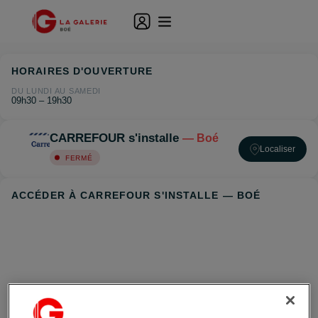
HORAIRES D'OUVERTURE
DU LUNDI AU SAMEDI
09h30 – 19h30
CARREFOUR s'installe
— Boé
Localiser
FERMÉ
ACCÉDER À CARREFOUR S'INSTALLE — BOÉ