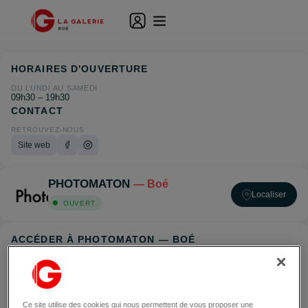
HORAIRES D'OUVERTURE
DU LUNDI AU SAMEDI
09h30 – 19h30
CONTACT
RETROUVEZ-NOUS
Site web
PHOTOMATON
— Boé
Localiser
OUVERT
ACCÉDER À PHOTOMATON — BOÉ
Ce site utilise des cookies qui nous permettent de vous proposer une