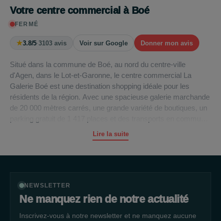
Votre centre commercial à Boé
FERMÉ
★
3.8/5
·
3103 avis
Voir sur Google
Donner mon avis
Situé dans la commune de Boé, au nord du centre-ville
d'Agen, dans le Lot-et-Garonne, le centre commercial La
Galerie Boé est une destination shopping idéale pour les
résidents de la région. Avec une spacieuse galerie marchande
de 20 000 mètres carrés, une grande variété de boutiques, un
parking gratuit de 1 417 places et des transports en commun à
proximité, La Galerie Boé offre une expérience de shopping
Lire la suite
pratique et agréable pour toute la famille.
Shopping Varié
Que vous recherchiez des vêtements, des articles de mode,
NEWSLETTER
des jeux vidéo, des articles pour la maison ou de la décoration,
Ne manquez rien de notre actualité
La Galerie Boé a quelque chose à offrir à tous les goûts. Vous
Inscrivez-vous à notre newsletter et ne manquez aucune
y trouverez des enseignes de renom telles que Micromania,