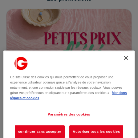
Ce site utilise des cookies qui nous permettent de vous proposer une
Du 03/08/2026 au 31/08/2026
expérience utilisateur optimale grâce à l’analyse de votre navigation
Petits Prix d’été dans votre bijouterie Aelys !
notamment, et une connexion rapide par les réseaux sociaux. Vous pouvez
-50 % sur le 2ᵉ bijou, à valoir sur les bijoux AÉLYS &
gérer vos préférences en cliquant sur « paramètres des cookies ».
Mentions
ETIKA !* *Remise effectuée sur le bijou le m...
légales et cookies
Paramètres des cookies
Lire la suite →
continuer sans accepter
Autoriser tous les cookies