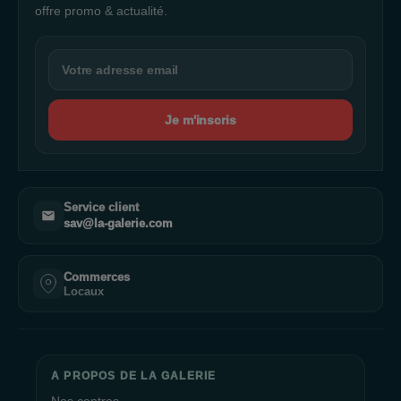
Zeeman, Okaïdi, qui proposent une sélection diversifiée de
offre promo & actualité.
produits de qualité.
Gastronomie et Pause Gourmande
Après une séance de shopping, rien de tel qu'une pause
Je m'inscris
gourmande pour reprendre des forces. Les restaurants de La
Galerie Boé vous proposent une variété de plats, des
hamburgers au café en passant par les gâteaux, les cookies,
les muffins et les plats chauds. Vous pouvez déguster des
préparations originales chez McDonald's, Le Joy's ou Les
Service client
sav@la-galerie.com
Comptoirs d'Alice.
Services et Confort
Commerces
Locaux
La Galerie Boé se soucie de votre confort et met à votre
disposition une gamme de services pratiques. Vous trouverez
des boîtes aux lettres, un distributeur automatique, un service
de drive, une nursery, un photomaton, des toilettes, des places
A PROPOS DE LA GALERIE
de covoiturage et des emplacements réservés aux personnes