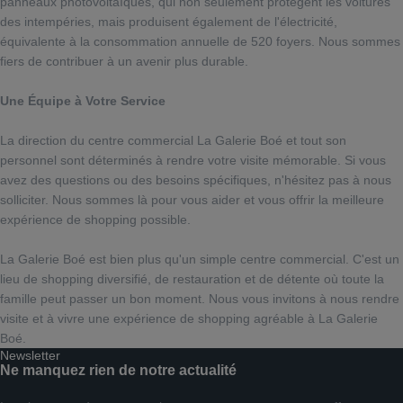
panneaux photovoltaïques, qui non seulement protègent les voitures
des intempéries, mais produisent également de l'électricité,
équivalente à la consommation annuelle de 520 foyers. Nous sommes
fiers de contribuer à un avenir plus durable.
Une Équipe à Votre Service
La direction du centre commercial La Galerie Boé et tout son
personnel sont déterminés à rendre votre visite mémorable. Si vous
avez des questions ou des besoins spécifiques, n'hésitez pas à nous
solliciter. Nous sommes là pour vous aider et vous offrir la meilleure
expérience de shopping possible.
La Galerie Boé est bien plus qu'un simple centre commercial. C'est un
lieu de shopping diversifié, de restauration et de détente où toute la
famille peut passer un bon moment. Nous vous invitons à nous rendre
visite et à vivre une expérience de shopping agréable à La Galerie
Boé.
Newsletter
Ne manquez rien de notre actualité