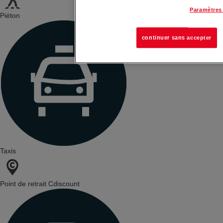
Paramètres
Piéton
continuer sans accepter
Taxis
Point de retrait Cdiscount