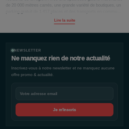
de 20 000 mètres carrés, une grande variété de boutiques, un
parking gratuit de 1 417 places et des transports en commun à
proximité, La Galerie Boé offre une expérience de shopping
Lire la suite
pratique et agréable pour toute la famille.
Shopping Varié
Que vous recherchiez des vêtements, des articles de mode,
NEWSLETTER
des jeux vidéo, des articles pour la maison ou de la décoration,
Ne manquez rien de notre actualité
La Galerie Boé a quelque chose à offrir à tous les goûts. Vous
Inscrivez-vous à notre newsletter et ne manquez aucune
y trouverez des enseignes de renom telles que Micromania,
Zeeman, Okaïdi, qui proposent une sélection diversifiée de
offre promo & actualité.
produits de qualité.
Gastronomie et Pause Gourmande
Après une séance de shopping, rien de tel qu'une pause
Je m'inscris
gourmande pour reprendre des forces. Les restaurants de La
Galerie Boé vous proposent une variété de plats, des
hamburgers au café en passant par les gâteaux, les cookies,