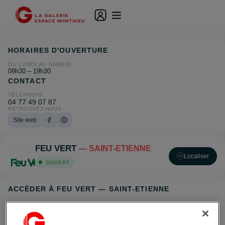
HORAIRES D'OUVERTURE
DU LUNDI AU SAMEDI
09h30 – 19h30
CONTACT
TÉLÉPHONE
04 77 49 07 87
RETROUVEZ-NOUS
Site web
FEU VERT
— SAINT-ETIENNE
Localiser
OUVERT
ACCÉDER À FEU VERT — SAINT-ETIENNE