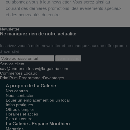
ou abonnez-vous à leur newsletter. Vous serez ainsi au
courant des dernières promotions, des événements spéciaux
et des nouveautés du centre.
Newsletter
Ne manquez rien de notre actualité
Inscrivez-vous à notre newsletter et ne manquez aucune offre promo
& actualité.
Je m'inscris
Service client
sav@primprim.fr
sav@la-galerie.com
Commerces
Locaux
Prim'Prim
Programme d'avantages
A propos de La Galerie
Nos centres
Nous contacter
Louer un emplacement ou un local
Infos pratiques
Offres d’emploi
Horaires et accès
Plan du centre
La Galerie - Espace Monthieu
Magasins