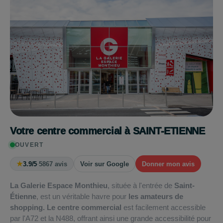
Votre centre commercial à SAINT-ETIENNE
OUVERT
★
3.9/5
·
5867 avis
Voir sur Google
Donner mon avis
La Galerie Espace Monthieu
, située à l'entrée de
Saint-
Étienne
, est un véritable havre pour
les amateurs de
shopping.
Le centre commercial
est facilement accessible
par l'A72 et la N488, offrant ainsi une grande accessibilité pour