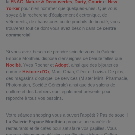
la
FNAC
,
Nature & Découvertes
,
Darty
,
Courir
et
New
Yorker
pour n'en nommer que quelques-unes. Que vous
soyez à la recherche d'équipement électronique, de
vêtements, de chaussures ou de produits de beauté, vous
trouverez tout ce dont vous avez besoin dans ce
centre
commercial
.
Si vous avez besoin de prendre soin de vous, la Galerie
Espace Monthieu dispose d'enseignes de beauté telles que
Nocibé
, Yves Rocher et
Adopt
', ainsi que des bijouteries
comme
Histoire d'Or,
Marc Orian, Cléor et Lovisa. De plus,
des magasins d'optique, de services (Mister Minit, Pharmacie,
Photomaton, Société Générale) ainsi que des salons de
coiffure et des barbiers sont également présents pour
répondre à tous vos besoins.
Votre séance shopping vous a ouvert l'appétit ? Pas de souci !
La Galerie Espace Monthieu
propose une variété de
restaurants et de cafés pour satisfaire vos papilles. Vous
pourrez déguster un délicieux muffin chez Mary’s Coffee