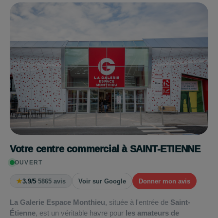
Votre centre commercial à SAINT-ETIENNE
OUVERT
★
3.9/5
·
5865 avis
Voir sur Google
Donner mon avis
La Galerie Espace Monthieu
, située à l'entrée de
Saint-
Étienne
, est un véritable havre pour
les amateurs de