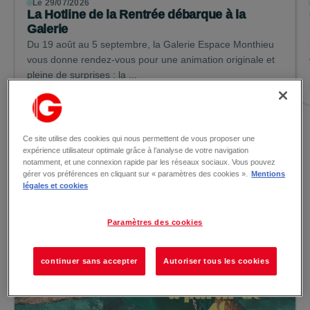
Le 29/07/2026
La Hotline de la Rentrée débarque à la
Galerie
Du 19 août au 5 septembre, la Galerie Espace Monthieu
vous donne rendez-vous pour une animation originale et
pleine de surprises : la ...
Lire la suite →
Voir toutes les actualités
Ce site utilise des cookies qui nous permettent de vous proposer une
expérience utilisateur optimale grâce à l’analyse de votre navigation
notamment, et une connexion rapide par les réseaux sociaux. Vous pouvez
gérer vos préférences en cliquant sur « paramètres des cookies ».
Mentions
légales et cookies
Les promotions
Paramètres des cookies
continuer sans accepter
Autoriser tous les cookies