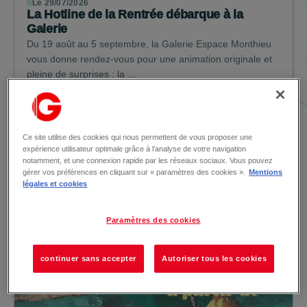
Le 29/07/2026
La Hotline de la Rentrée débarque à la
Galerie
Du 19 août au 5 septembre, la Galerie Espace Monthieu
vous donne rendez-vous pour une animation originale et
pleine de surprises : la ...
Lire la suite →
Voir toutes les actualités
Ce site utilise des cookies qui nous permettent de vous proposer une
expérience utilisateur optimale grâce à l’analyse de votre navigation
notamment, et une connexion rapide par les réseaux sociaux. Vous pouvez
gérer vos préférences en cliquant sur « paramètres des cookies ».
Mentions
légales et cookies
Les promotions
Paramètres des cookies
continuer sans accepter
Autoriser tous les cookies