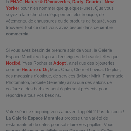
la
FNAC
,
Nature & Découvertes
,
Darty
,
Courir
et
New
Yorker
pour n'en nommer que quelques-unes. Que vous
soyez à la recherche d'équipement électronique, de
vêtements, de chaussures ou de produits de beauté, vous
trouverez tout ce dont vous avez besoin dans ce
centre
commercial
.
Si vous avez besoin de prendre soin de vous, la Galerie
Espace Monthieu dispose d'enseignes de beauté telles que
Nocibé
, Yves Rocher et
Adopt
', ainsi que des bijouteries
comme
Histoire d'Or,
Marc Orian, Cléor et Lovisa. De plus,
des magasins d'optique, de services (Mister Minit, Pharmacie,
Photomaton, Société Générale) ainsi que des salons de
coiffure et des barbiers sont également présents pour
répondre à tous vos besoins.
Votre séance shopping vous a ouvert l'appétit ? Pas de souci !
La Galerie Espace Monthieu
propose une variété de
restaurants et de cafés pour satisfaire vos papilles. Vous
pourrez déguster un délicieux muffin chez Mary’s Coffee