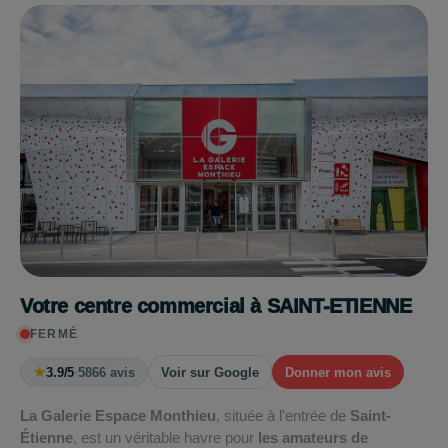
Votre centre commercial à SAINT-ETIENNE
FERMÉ
★
3.9/5
·
5866 avis
Voir sur Google
Donner mon avis
La Galerie Espace Monthieu
, située à l'entrée de
Saint-
Étienne
, est un véritable havre pour
les amateurs de