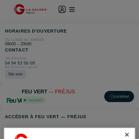
HORAIRES D'OUVERTURE
DU LUNDI AU SAMEDI
09h00 – 20h00
CONTACT
TÉLÉPHONE
04 94 53 56 09
RETROUVEZ-NOUS
Site web
FEU VERT
— FRÉJUS
Localiser
OUVERT
ACCÉDER À FEU VERT — FRÉJUS