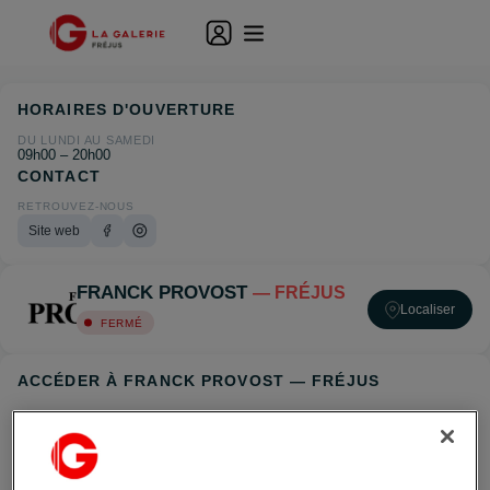
HORAIRES D'OUVERTURE
DU LUNDI AU SAMEDI
09h00 – 20h00
CONTACT
RETROUVEZ-NOUS
Site web
FRANCK PROVOST
— FRÉJUS
Localiser
FERMÉ
ACCÉDER À FRANCK PROVOST — FRÉJUS