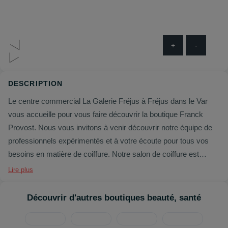
+
-
DESCRIPTION
Le centre commercial La Galerie Fréjus à Fréjus dans le Var
vous accueille pour vous faire découvrir la boutique Franck
Provost. Nous vous invitons à venir découvrir notre équipe de
professionnels expérimentés et à votre écoute pour tous vos
besoins en matière de coiffure. Notre salon de coiffure est
spécialisé en coupe, coloration, balayage, mèches, brushing,
Lire plus
permanente et lissage brésilien. Nous proposons également
des soins et des produits exclusifs pour prendre soin de votre
Découvrir d'autres boutiques beauté, santé
chevelure et de votre peau. Nos prestations sont à la pointe de
la technologie et de l'innovation, et nos produits sont de grande