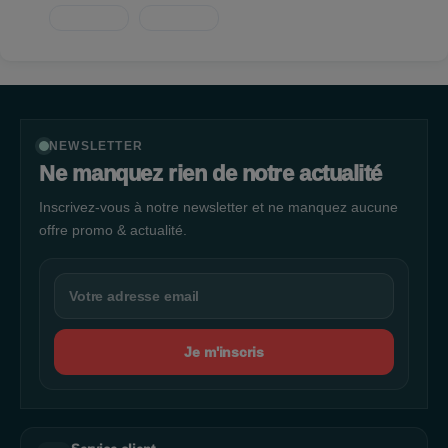
qualité. La satisfaction de nos clients est notre priorité. Nous
sommes fiers de notre expertise et de notre savoir-faire dans
les dernières tendances et techniques de coiffure. Nous nous
engageons à offrir à nos clients une expérience qui répond à
leurs attentes. Vous trouverez tout ce dont vous avez besoin
NEWSLETTER
Ne manquez rien de notre actualité
Inscrivez-vous à notre newsletter et ne manquez aucune
offre promo & actualité.
Je m'inscris