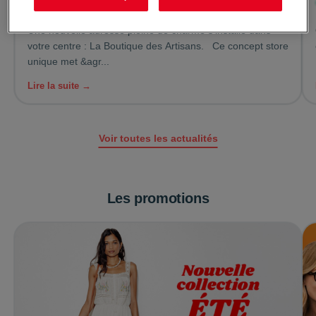
Le 07/08/2026
La Boutique des Artisans s’installe à Fréjus
Une nouvelle adresse pleine de charme s’installe dans
votre centre : La Boutique des Artisans. Ce concept store
unique met &agr...
Lire la suite →
Voir toutes les actualités
Les promotions