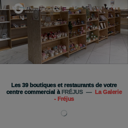
La Boutique des Artisans s’installe à Fréjus
Je découvre
Les
39
boutiques et restaurants de votre
centre commercial à
FRÉJUS
—
La Galerie
- Fréjus