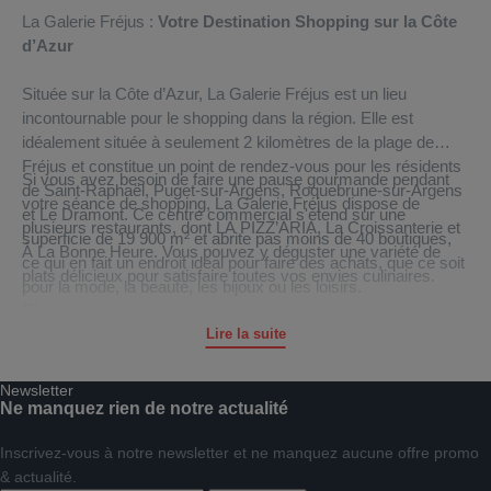
La Galerie Fréjus :
Votre Destination Shopping sur la Côte
d’Azur
Située sur la Côte d’Azur, La Galerie Fréjus est un lieu
incontournable pour le shopping dans la région. Elle est
idéalement située à seulement 2 kilomètres de la plage de
Fréjus et constitue un point de rendez-vous pour les résidents
Si vous avez besoin de faire une pause gourmande pendant
de Saint-Raphaël, Puget-sur-Argens, Roquebrune-sur-Argens
votre séance de shopping, La Galerie Fréjus dispose de
et Le Dramont. Ce centre commercial s'étend sur une
plusieurs restaurants, dont LA PIZZ’ARIA, La Croissanterie et
superficie de 19 900 m² et abrite pas moins de 40 boutiques,
À La Bonne Heure. Vous pouvez y déguster une variété de
ce qui en fait un endroit idéal pour faire des achats, que ce soit
plats délicieux pour satisfaire toutes vos envies culinaires.
pour la mode, la beauté, les bijoux ou les loisirs.
La Galerie Fréjus s'engage également en faveur de
Le nouvel hypermarché Auchan est le point de départ idéal
Lire la suite
l'environnement en installant des centrales solaires sur son
pour vos achats alimentaires. Vous y trouverez des produits
toit. En 2018, ces installations ont produit plus de 1,2 million de
frais, des articles d'épicerie et bien plus encore.
Newsletter
kWh d'énergie solaire, ce qui équivaut à la consommation de
Ne manquez rien de notre actualité
263 foyers. Cet engagement envers la durabilité contribue à
La Galerie Fréjus ne se limite pas à être un simple lieu de
réduire l'impact environnemental du centre commercial.
Inscrivez-vous à notre newsletter et ne manquez aucune offre promo
shopping. Elle offre également une gamme de services
& actualité.
pratiques pour rendre votre expérience plus agréable. Vous