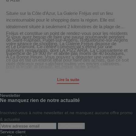
Située sur la Côte d’Azur, La Galerie Fréjus est un lieu
incontournable pour le shopping dans la région. Elle est
idéalement située à seulement 2 kilomètres de la plage de
Fréjus et constitue un point de rendez-vous pour les résidents
Si vous avez besoin de faire une pause gourmande pendant
de Saint-Raphaël, Puget-sur-Argens, Roquebrune-sur-Argens
votre séance de shopping, La Galerie Fréjus dispose de
et Le Dramont. Ce centre commercial s'étend sur une
plusieurs restaurants, dont LA PIZZ’ARIA, La Croissanterie et
superficie de 19 900 m² et abrite pas moins de 40 boutiques,
À La Bonne Heure. Vous pouvez y déguster une variété de
ce qui en fait un endroit idéal pour faire des achats, que ce soit
plats délicieux pour satisfaire toutes vos envies culinaires.
pour la mode, la beauté, les bijoux ou les loisirs.
La Galerie Fréjus s'engage également en faveur de
Le nouvel hypermarché Auchan est le point de départ idéal
Lire la suite
l'environnement en installant des centrales solaires sur son
pour vos achats alimentaires. Vous y trouverez des produits
toit. En 2018, ces installations ont produit plus de 1,2 million de
frais, des articles d'épicerie et bien plus encore.
Newsletter
kWh d'énergie solaire, ce qui équivaut à la consommation de
Ne manquez rien de notre actualité
263 foyers. Cet engagement envers la durabilité contribue à
La Galerie Fréjus ne se limite pas à être un simple lieu de
réduire l'impact environnemental du centre commercial.
Inscrivez-vous à notre newsletter et ne manquez aucune offre promo
shopping. Elle offre également une gamme de services
& actualité.
pratiques pour rendre votre expérience plus agréable. Vous
Si vous préférez faire vos achats en ligne, La Galerie Fréjus
Je m'inscris
pouvez accéder à une pharmacie, à un salon de coiffure et
propose également un service appelé Le Shop. Vous avez la
Service client
bénéficier d'une connexion Wi-Fi gratuite pendant votre visite.