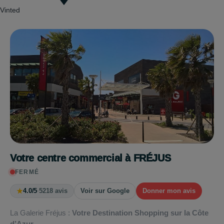
Vinted
Votre centre commercial à FRÉJUS
FERMÉ
★
4.0/5
·
5218 avis
Voir sur Google
Donner mon avis
La Galerie Fréjus :
Votre Destination Shopping sur la Côte
d’Azur