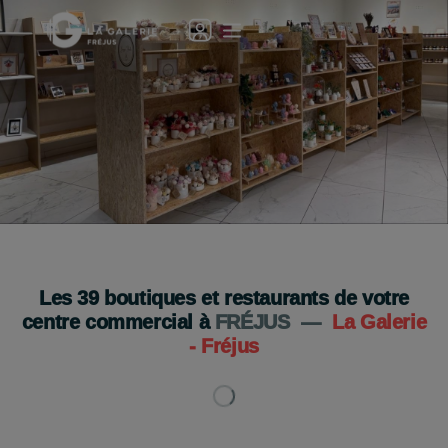
La Boutique des Artisans s’installe à Fréjus
Je découvre
Les
39
boutiques et restaurants de votre
centre commercial à
FRÉJUS
—
La Galerie
- Fréjus