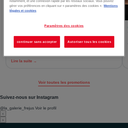
notamment, et une connexion rapide par les réseaux sociaux. Vous pouvez
gérer vos préférences en cliquant sur « paramètres des cookies ».
Mentions
légales et cookies
Paramètres des cookies
Du 24/07/2026 au 13/08/2026
Nouvelle collection Promod
La nouvelle collection été est arrivée chez Promod ! Des
continuer sans accepter
Autoriser tous les cookies
fleurs, des broderies anglaises et une touche de
romantisme......
Lire la suite →
Voir toutes les promotions
Suivez-nous sur Instagram
@la_galerie_frejus
Voir le profil
‹
›