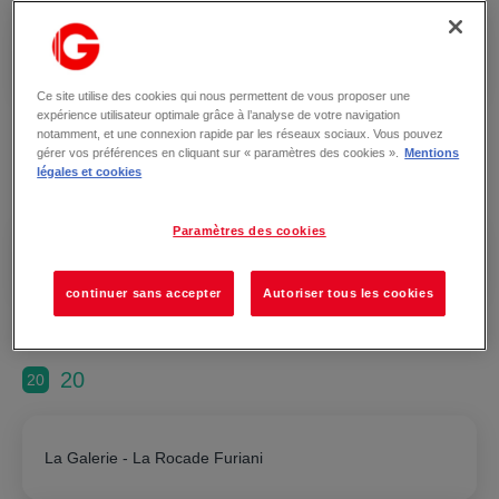
La Galerie - Aurillac
Ce site utilise des cookies qui nous permettent de vous proposer une
expérience utilisateur optimale grâce à l’analyse de votre navigation
notamment, et une connexion rapide par les réseaux sociaux. Vous pouvez
gérer vos préférences en cliquant sur « paramètres des cookies ».
Mentions
légales et cookies
Charente
16
Paramètres des cookies
La Galerie - Angoulême
continuer sans accepter
Autoriser tous les cookies
20
20
La Galerie - La Rocade Furiani