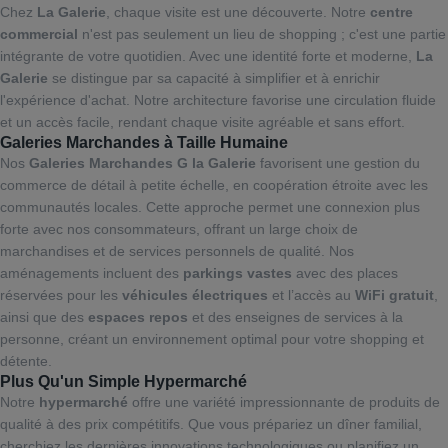
Chez
La Galerie
, chaque visite est une découverte. Notre
centre
commercial
n'est pas seulement un lieu de shopping ; c'est une partie
intégrante de votre quotidien. Avec une identité forte et moderne,
La
Galerie
se distingue par sa capacité à simplifier et à enrichir
l'expérience d'achat. Notre architecture favorise une circulation fluide
et un accès facile, rendant chaque visite agréable et sans effort.
Galeries Marchandes
à Taille Humaine
Nos
Galeries Marchandes G la Galerie
favorisent une gestion du
commerce de détail à petite échelle, en coopération étroite avec les
communautés locales. Cette approche permet une connexion plus
forte avec nos consommateurs, offrant un large choix de
marchandises et de services personnels de qualité. Nos
aménagements incluent des
parkings vastes
avec des places
réservées pour les
véhicules électriques
et l’accès au
WiFi gratuit
,
ainsi que des
espaces repos
et des enseignes de services à la
personne, créant un environnement optimal pour votre shopping et
détente.
Plus Qu'un Simple
Hypermarché
Notre
hypermarché
offre une variété impressionnante de produits de
qualité à des prix compétitifs. Que vous prépariez un dîner familial,
cherchiez les dernières innovations technologiques ou planifiez un