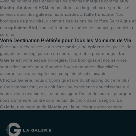
Avec de nombreuses enseignes de grandes marques comme
Muy
Mucho
,
Adidas
, et
H&M
, nous offrons un large choix de produits et
services dans des
galeries marchandes à taille humaine
. Nos
boutiques de proximité, y compris des salons de coiffure Saint Algue et
des
opticiens Atol
, vous offrent une expérience shopping complète et
sereine.
Votre Destination Préférée pour Tous les Moments de Vie
Que vous recherchiez la dernière
mode
, une
épicerie
de qualité, des
gadgets technologiques ou un endroit agréable pour manger,
La
Galerie
est votre escale privilégiée. Nos boutiques et nos services
sont sélectionnés pour répondre à vos demandes diversifiées,
assurant ainsi une expérience complète et satisfaisante.
Chez
La Galerie
, nous croyons que faire du shopping doit être plus
qu'une transaction ; cela doit être une expérience enrichissante qui
vous invite à revenir. Visitez-nous aujourd'hui et découvrez pourquoi
nous sommes le centre commercial de choix dans la région.
La
Galerie
, une marque de
Mercialys
: là où chaque visite compte.