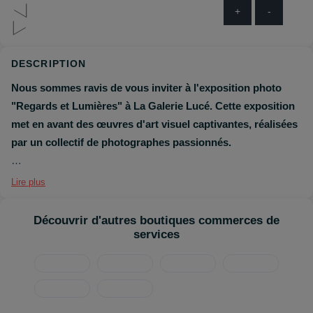
+
-
DESCRIPTION
Nous sommes ravis de vous inviter à l'exposition photo
"Regards et Lumières" à La Galerie Lucé. Cette exposition
met en avant des œuvres d'art visuel captivantes, réalisées
par un collectif de photographes passionnés.
Chaque mois, les photos changent, vous offrant ainsi la
Lire plus
chance de découvrir de nouveaux talents et de nouvelles
perspectives. "Regards et Lumières" est un véritable
Découvrir d'autres boutiques commerces de
voyage à travers la créativité et l'émotion, où chaque image
services
raconte une histoire unique.
Venez explorer cet univers artistique, échanger avec les
photographes et vous laisser inspirer par leur vision du