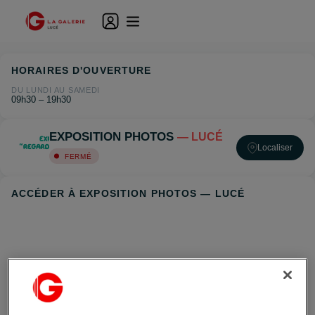
HORAIRES D'OUVERTURE
DU LUNDI AU SAMEDI
09h30 – 19h30
EXPOSITION PHOTOS
— LUCÉ
Localiser
FERMÉ
ACCÉDER À EXPOSITION PHOTOS — LUCÉ