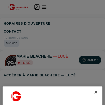
HORAIRES D'OUVERTURE
CONTACT
RETROUVEZ-NOUS
Site web
MARIE BLACHERE
— LUCÉ
Localiser
FERMÉ
ACCÉDER À MARIE BLACHERE — LUCÉ