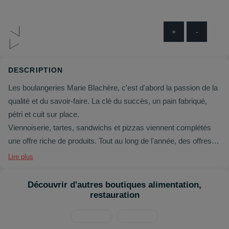
+
-
DESCRIPTION
Les boulangeries Marie Blachère, c'est d'abord la passion de la
qualité et du savoir-faire. La clé du succès, un pain fabriqué,
pétri et cuit sur place.
Viennoiserie, tartes, sandwichs et pizzas viennent complétés
une offre riche de produits. Tout au long de l'année, des offres
promotionnelles permanentes vous permettent de profiter de
Lire plus
plaisirs gourmands à petit prix, avec 3 produits achetés, 1 offert.
Découvrir d'autres boutiques alimentation,
restauration