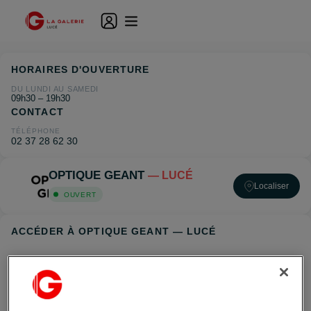
HORAIRES D'OUVERTURE
DU LUNDI AU SAMEDI
09h30 – 19h30
CONTACT
TÉLÉPHONE
02 37 28 62 30
OPTIQUE GEANT
— LUCÉ
Localiser
OUVERT
ACCÉDER À OPTIQUE GEANT — LUCÉ