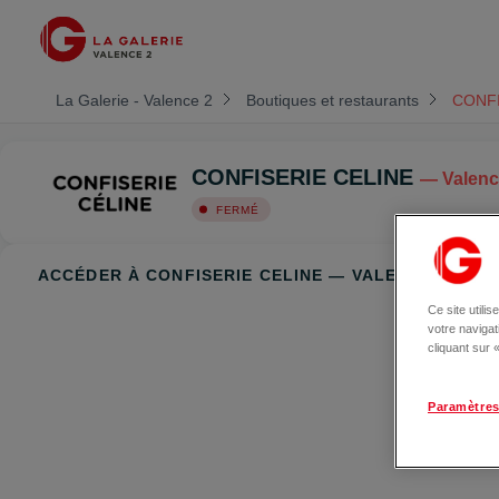
La Galerie - Valence 2
Boutiques et restaurants
CONFI
CONFISERIE CELINE
— Valen
FERMÉ
ACCÉDER À CONFISERIE CELINE — VALENCE
Ce site utili
votre naviga
cliquant sur
Paramètres