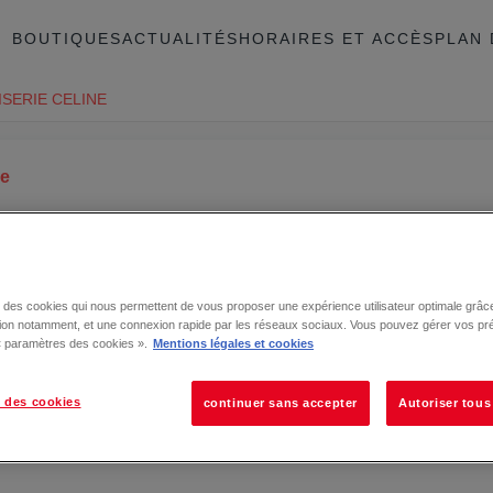
BOUTIQUES
ACTUALITÉS
HORAIRES ET ACCÈS
PLAN 
SERIE CELINE
ce
se des cookies qui nous permettent de vous proposer une expérience utilisateur optimale grâce
tion notamment, et une connexion rapide par les réseaux sociaux. Vous pouvez gérer vos pr
 « paramètres des cookies ».
Mentions légales et cookies
 des cookies
continuer sans accepter
Autoriser tous