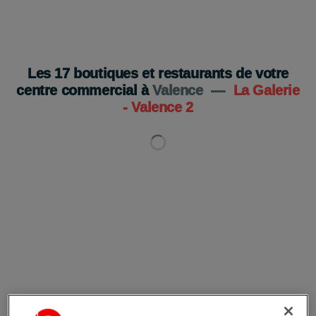
Les
17
boutiques et restaurants de votre
centre commercial à
Valence
—
La Galerie
- Valence 2