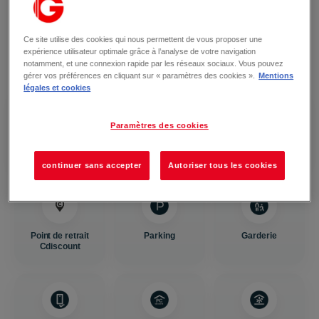
Tous les services de votre centre
commercial
Ce site utilise des cookies qui nous permettent de vous proposer une
Retrouvez tous les services pensés pour faciliter votre visite au
expérience utilisateur optimale grâce à l’analyse de votre navigation
quotidien.
notamment, et une connexion rapide par les réseaux sociaux. Vous pouvez
gérer vos préférences en cliquant sur « paramètres des cookies ».
Mentions
légales et cookies
Paramètres des cookies
Lavage auto
Nursery
Toilettes
continuer sans accepter
Autoriser tous les cookies
Point de retrait
Parking
Garderie
Cdiscount