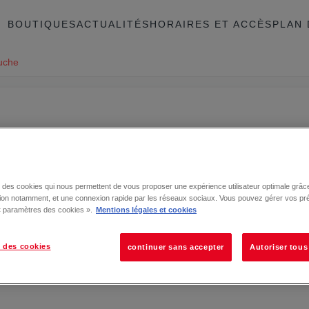
BOUTIQUES
ACTUALITÉS
HORAIRES ET ACCÈS
PLAN 
uche
se des cookies qui nous permettent de vous proposer une expérience utilisateur optimale grâce
tion notamment, et une connexion rapide par les réseaux sociaux. Vous pouvez gérer vos pr
 « paramètres des cookies ».
Mentions légales et cookies
 des cookies
continuer sans accepter
Autoriser tous