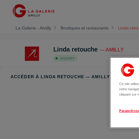
La Galerie - Amilly
Boutiques et restaurants
Linda reto
Linda retouche
— AMILLY
OUVERT
ACCÉDER À LINDA RETOUCHE — AMILLY
Ce site utili
votre naviga
cliquant sur
Paramètres