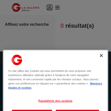
Affinez votre recherche
0
résultat(s)
Filtres
Ce site utilise des cookies qui nous permettent de vous proposer une
expérience utilisateur optimale grâce à l’analyse de votre navigation
NEWSLETTER
notamment, et une connexion rapide par les réseaux sociaux. Vous pouvez
gérer vos préférences en cliquant sur « paramètres des cookies ».
Mentions
Ne manquez rien de notre actualité
légales et cookies
Inscrivez-vous à notre newsletter et ne manquez aucune
offre promo & actualité.
Paramètres des cookies