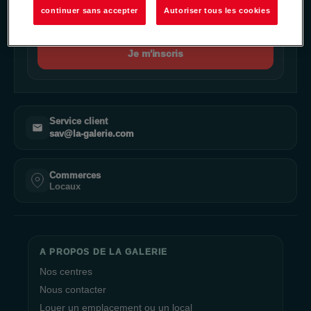
continuer sans accepter
Autoriser tous les cookies
Je m'inscris
Service client
sav@la-galerie.com
Commerces
Locaux
A PROPOS DE LA GALERIE
Nos centres
Nous contacter
Louer un emplacement ou un local