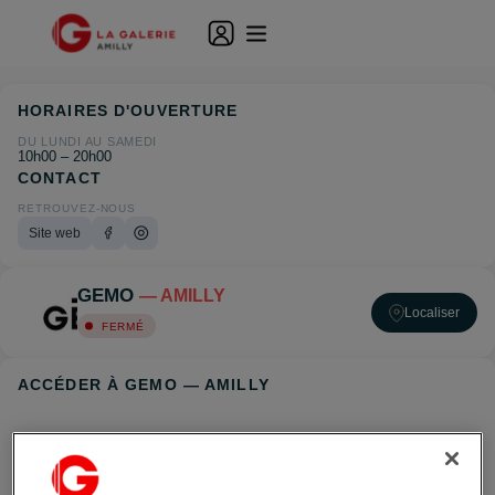
HORAIRES D'OUVERTURE
DU LUNDI AU SAMEDI
10h00 – 20h00
CONTACT
RETROUVEZ-NOUS
Site web
GEMO
— AMILLY
Localiser
FERMÉ
ACCÉDER À GEMO — AMILLY