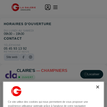
HORAIRES D'OUVERTURE
DU LUNDI AU SAMEDI
09h30 – 19h30
CONTACT
TÉLÉPHONE
05 45 93 13 92
RETROUVEZ-NOUS
Site web
CLAIRE'S
— CHAMPNIERS
Localiser
OUVERT
ACCÉDER À CLAIRE'S — CHAMPNIERS
Ce site utilise des cookies qui nous permettent de vous proposer une
expérience utilisateur optimale grâce à l’analyse de votre navigation