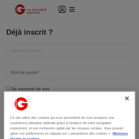
Déjà inscrit ?
Se souvenir de moi
MOT DE PASSE OUBLIÉ ?
Ce site utilise des cookies qui nous permettent de vous proposer une
expérience utilisateur optimale grâce à l’analyse de votre navigation
notamment, et une connexion rapide par les réseaux sociaux. Vous pouvez
Pas encore inscrit ?
gérer vos préférences en cliquant sur « paramètres des cookies ».
Mentions
légales et cookies