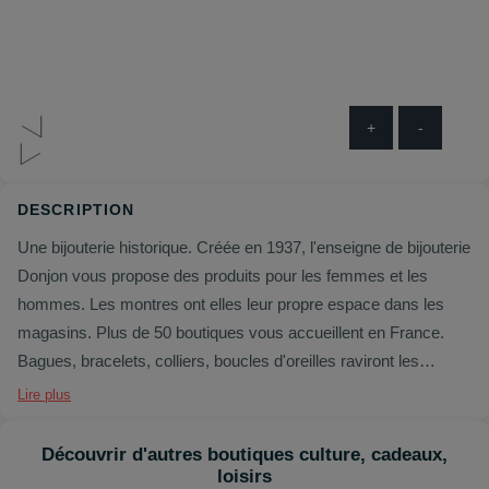
+
-
DESCRIPTION
Une bijouterie historique. Créée en 1937, l'enseigne de bijouterie
Donjon vous propose des produits pour les femmes et les
hommes. Les montres ont elles leur propre espace dans les
magasins. Plus de 50 boutiques vous accueillent en France.
Bagues, bracelets, colliers, boucles d'oreilles raviront les
femmes, bracelets et montres les hommes. Donjon propose
Lire plus
même des bijoux spéciaux pour femmes enceintes avec le
fameux bola de grossesse. Calvin Klein, Cacharel, Diesel, Elsa
Découvrir d'autres boutiques culture, cadeaux,
Lee, Kenzo, Lotus sont quelques-unes des marques présentes
loisirs