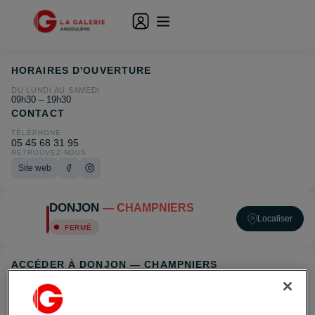
HORAIRES D'OUVERTURE
DU LUNDI AU SAMEDI
09h30 – 19h30
CONTACT
TÉLÉPHONE
05 45 68 31 95
RETROUVEZ-NOUS
Site web
DONJON
— CHAMPNIERS
Localiser
FERMÉ
ACCÉDER À DONJON — CHAMPNIERS