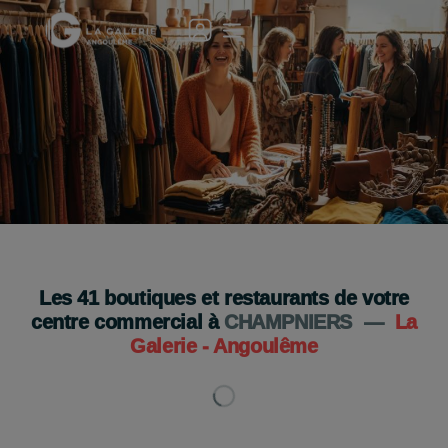
Grande Braderie à la Galerie Angoulême ! 🎉👗
Les 11 et 12 septembre !✨
Je découvre
Les
41
boutiques et restaurants de votre
centre commercial à
CHAMPNIERS
—
La
Galerie - Angoulême