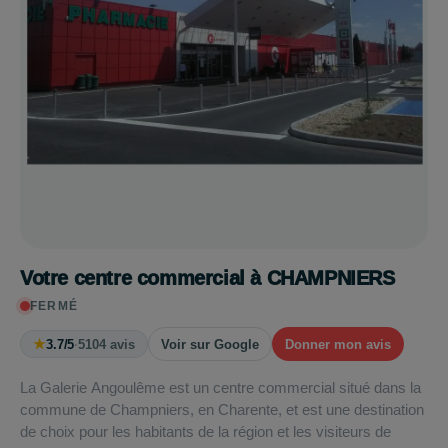
Votre centre commercial à CHAMPNIERS
FERMÉ
★
3.7/5
·
5104 avis
Voir sur Google
Donner mon avis
La Galerie Angoulême est un centre commercial situé dans la
commune de Champniers, en Charente, et est une destination
de choix pour les habitants de la région et les visiteurs de