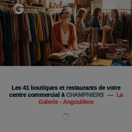
Grande Braderie à la Galerie Angoulême ! 🎉👗
Les 11 et 12 septembre !✨
Je découvre
Les
41
boutiques et restaurants de votre
centre commercial à
CHAMPNIERS
—
La
Galerie - Angoulême