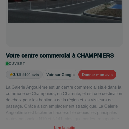
Votre centre commercial à CHAMPNIERS
OUVERT
★
3.7/5
·
5104 avis
Voir sur Google
Donner mon avis
La Galerie Angoulême est un centre commercial situé dans la
commune de Champniers, en Charente, et est une destination
de choix pour les habitants de la région et les visiteurs de
passage. Grâce à son emplacement stratégique, La Galerie
Angoulême est facilement accessible depuis les principales
routes nationales N10 et N141, ainsi que par les transports en
commun via la ligne Réseau Vert, qui dessert la zone
Lire la suite