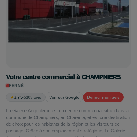
Votre centre commercial à CHAMPNIERS
FERMÉ
★
3.7/5
·
5105 avis
Voir sur Google
Donner mon avis
La Galerie Angoulême est un centre commercial situé dans la
commune de Champniers, en Charente, et est une destination
de choix pour les habitants de la région et les visiteurs de
passage. Grâce à son emplacement stratégique, La Galerie