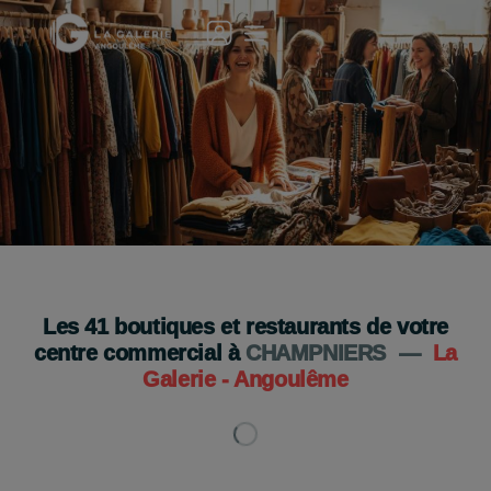
Grande Braderie à la Galerie Angoulême ! 🎉👗
Les 11 et 12 septembre !✨
Je découvre
Les
41
boutiques et restaurants de votre
centre commercial à
CHAMPNIERS
—
La
Galerie - Angoulême