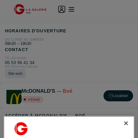
HORAIRES D'OUVERTURE
DU LUNDI AU SAMEDI
09h30 – 19h30
CONTACT
TÉLÉPHONE
05 53 96 41 34
RETROUVEZ-NOUS
Site web
McDONALD'S
— Boé
Localiser
FERMÉ
ACCÉDER À MCDONALD'S — BOÉ