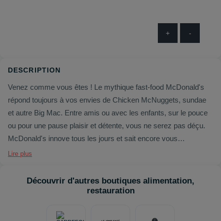
+
-
DESCRIPTION
Venez comme vous êtes ! Le mythique fast-food McDonald's
répond toujours à vos envies de Chicken McNuggets, sundae
et autre Big Mac. Entre amis ou avec les enfants, sur le pouce
ou pour une pause plaisir et détente, vous ne serez pas déçu.
McDonald's innove tous les jours et sait encore vous
surprendre : guettez les burgers en édition limitée et les offres
Lire plus
du moment. Découvrez le tout nouveau SaladBar et les
nouvelles glaces, vous allez vous régaler. Profitez aussi de
Découvrir d'autres boutiques alimentation,
services qui vous simplifient la vie, comme le WiFi gratuit et
restauration
illimité, le Service à Table, la commande par Internet, le drive