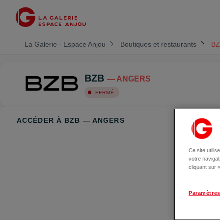
La Galerie - Espace Anjou
Boutiques et restaurants
BZ
BZB
— ANGERS
FERMÉ
ACCÉDER À BZB — ANGERS
Ce site utili
votre naviga
cliquant sur
Paramètres