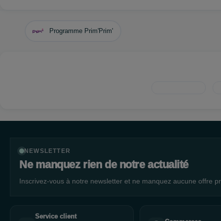
Ensemble, on va changer le monde parce qu'on en a le pouvoir
Avec notre crew, on veut pousser nos engagements encore plus
Programme Prim'Prim'
PArce que BZB au-dela d'être une marque, c'est un collectif.
NEWSLETTER
Ne manquez rien de notre actualité
Inscrivez-vous à notre newsletter et ne manquez aucune offre pr
Service client