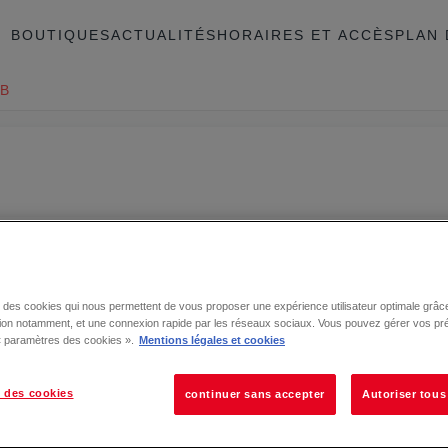
BOUTIQUES
ACTUALITÉS
HORAIRES ET ACCÈS
PLAN 
B
se des cookies qui nous permettent de vous proposer une expérience utilisateur optimale grâce
tion notamment, et une connexion rapide par les réseaux sociaux. Vous pouvez gérer vos pr
 « paramètres des cookies ».
Mentions légales et cookies
 des cookies
continuer sans accepter
Autoriser tous