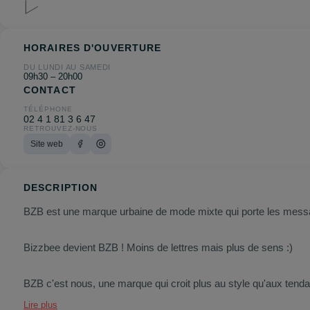
HORAIRES D'OUVERTURE
DU LUNDI AU SAMEDI
09h30 – 20h00
CONTACT
TÉLÉPHONE
02 4 1 81 3 6 47
RETROUVEZ-NOUS
Site web
DESCRIPTION
BZB est une marque urbaine de mode mixte qui porte les mess
Bizzbee devient BZB ! Moins de lettres mais plus de sens :)
BZB c'est nous, une marque qui croit plus au style qu'aux tend
Et comme vous, on a compris que parler c'est easy mais agir 
Lire plus