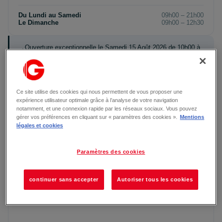
Du Lundi au Samedi
09h00 – 21h00
Le Dimanche
09h00 – 12h30
Ouverture exceptionnelle le Samedi 15 Août 2026 de 10h00 à
20h00 (OE)
Certains restaurants peuvent avoir des horaires spécifiques.
Ce site utilise des cookies qui nous permettent de vous proposer une
Vous pouvez vous reporter aux fiches de chaque restaurant.
expérience utilisateur optimale grâce à l’analyse de votre navigation
Voir tous les restaurants →
notamment, et une connexion rapide par les réseaux sociaux. Vous pouvez
gérer vos préférences en cliquant sur « paramètres des cookies ».
Mentions
légales et cookies
Paramètres des cookies
continuer sans accepter
Autoriser tous les cookies