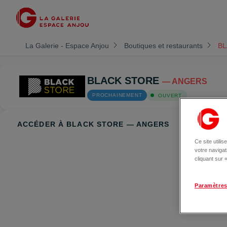
La Galerie - Espace Anjou
Boutiques et restaurants
BL
BLACK STORE
— ANGERS
PROCHAINEMENT
OUVERT
ACCÉDER À BLACK STORE — ANGERS
Ce site utili
votre naviga
cliquant sur
Paramètres