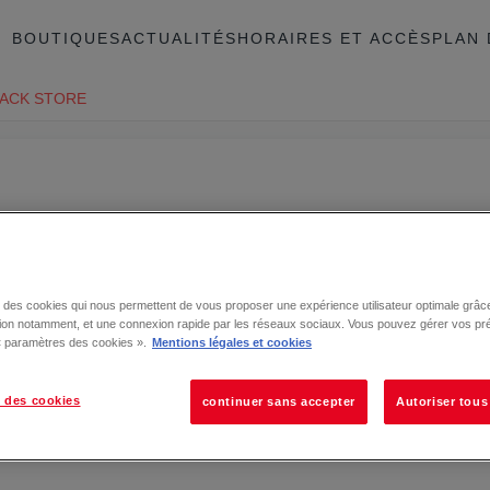
BOUTIQUES
ACTUALITÉS
HORAIRES ET ACCÈS
PLAN 
ACK STORE
se des cookies qui nous permettent de vous proposer une expérience utilisateur optimale grâce
tion notamment, et une connexion rapide par les réseaux sociaux. Vous pouvez gérer vos pr
 « paramètres des cookies ».
Mentions légales et cookies
 des cookies
continuer sans accepter
Autoriser tous