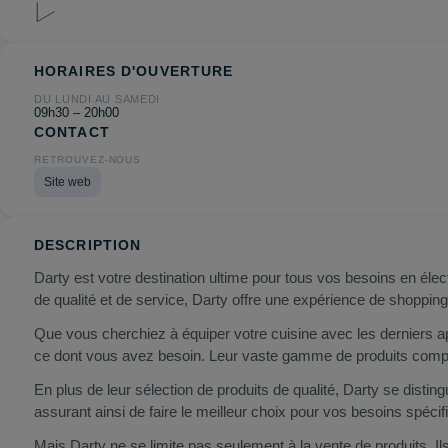
HORAIRES D'OUVERTURE
DU LUNDI AU SAMEDI
09h30 – 20h00
CONTACT
RETROUVEZ-NOUS
Site web
DESCRIPTION
Darty est votre destination ultime pour tous vos besoins en él
de qualité et de service, Darty offre une expérience de shoppin
Que vous cherchiez à équiper votre cuisine avec les derniers ap
ce dont vous avez besoin. Leur vaste gamme de produits compre
En plus de leur sélection de produits de qualité, Darty se distin
assurant ainsi de faire le meilleur choix pour vos besoins spécif
Mais Darty ne se limite pas seulement à la vente de produits. Ils