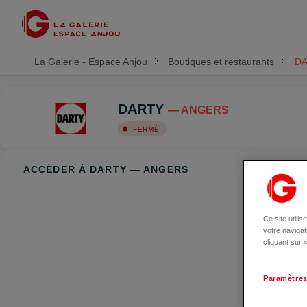
La Galerie - Espace Anjou
Boutiques et restaurants
D
DARTY
— ANGERS
FERMÉ
ACCÉDER À DARTY — ANGERS
Ce site utili
votre naviga
cliquant sur
Paramètres