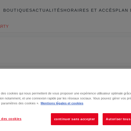
BOUTIQUES
ACTUALITÉS
HORAIRES ET ACCÈS
PLAN 
ARTY
se des cookies qui nous permettent de vous proposer une expérience utilisateur optimale grâce
tion notamment, et une connexion rapide par les réseaux sociaux. Vous pouvez gérer vos pr
 « paramètres des cookies ».
Mentions légales et cookies
 des cookies
continuer sans accepter
Autoriser tous