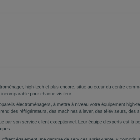
ectroménager, high-tech et plus encore, situé au cœur du centre com
g incomparable pour chaque visiteur.
pareils électroménagers, à mettre à niveau votre équipement high-tech
nd des réfrigérateurs, des machines à laver, des téléviseurs, des s
gue par son service client exceptionnel. Leur équipe d'experts est là 
iques.
 offrent également une gamme de services après-vente, y compris la livr