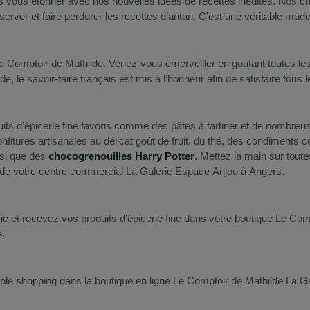
s vous étonner avec nos nouvelles idées de recettes inédites. Nos c
nserver et faire perdurer les recettes d’antan. C’est une véritable ma
Comptoir de Mathilde. Venez-vous émerveiller en goutant toutes les 
de, le savoir-faire français est mis à l’honneur afin de satisfaire to
oduits d’épicerie fine favoris comme des pâtes à tartiner et de nomb
onfitures artisanales au délicat goût de fruit, du thé, des condiment
si que des
chocogrenouilles Harry Potter
. Mettez la main sur tou
e de votre centre commercial La Galerie Espace Anjou à Angers.
ie et recevez vos produits d’épicerie fine dans votre boutique Le Co
é.
ble shopping dans la boutique en ligne Le Comptoir de Mathilde La G