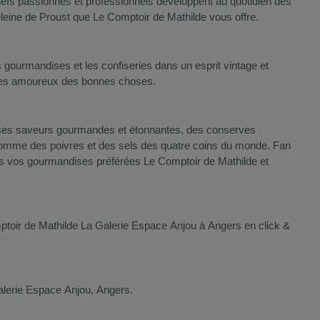
hefs passionnés et professionnels développent au quotidien des
deleine de Proust que Le Comptoir de Mathilde vous offre.
gourmandises et les confiseries dans un esprit vintage et
us les amoureux des bonnes choses.
reuses saveurs gourmandes et étonnantes, des conserves
s comme des poivres et des sels des quatre coins du monde. Fan
tes vos gourmandises préférées Le Comptoir de Mathilde et
mptoir de Mathilde La Galerie Espace Anjou à Angers en click &
alerie Espace Anjou, Angers.