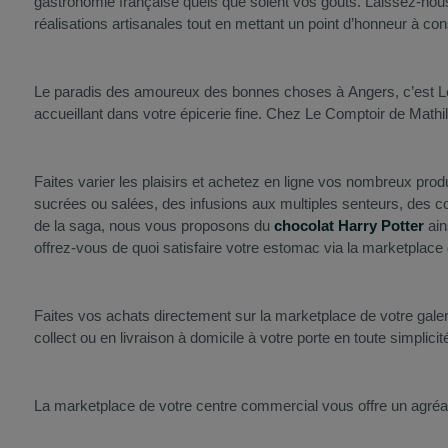
gastronomie française quels que soient vos gouts. Laissez-nou
réalisations artisanales tout en mettant un point d’honneur à co
Le paradis des amoureux des bonnes choses à Angers, c’est Le 
accueillant dans votre épicerie fine. Chez Le Comptoir de Mathil
Faites varier les plaisirs et achetez en ligne vos nombreux pr
sucrées ou salées, des infusions aux multiples senteurs, des c
de la saga, nous vous proposons du
chocolat Harry Potter
ain
offrez-vous de quoi satisfaire votre estomac via la marketplac
Faites vos achats directement sur la marketplace de votre galer
collect ou en livraison à domicile à votre porte en toute simplicit
La marketplace de votre centre commercial vous offre un agréa