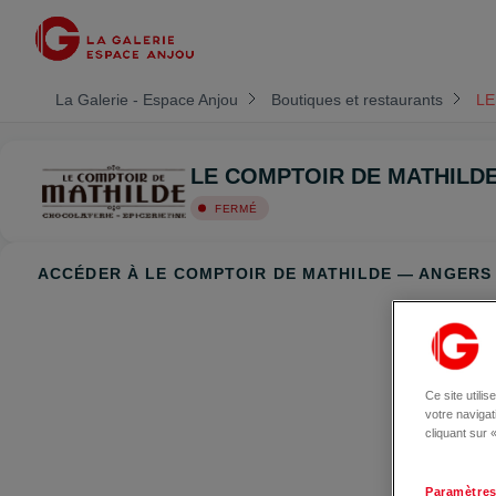
La Galerie - Espace Anjou
Boutiques et restaurants
LE
LE COMPTOIR DE MATHILD
FERMÉ
ACCÉDER À LE COMPTOIR DE MATHILDE — ANGERS
Ce site utili
votre naviga
cliquant sur
Paramètres