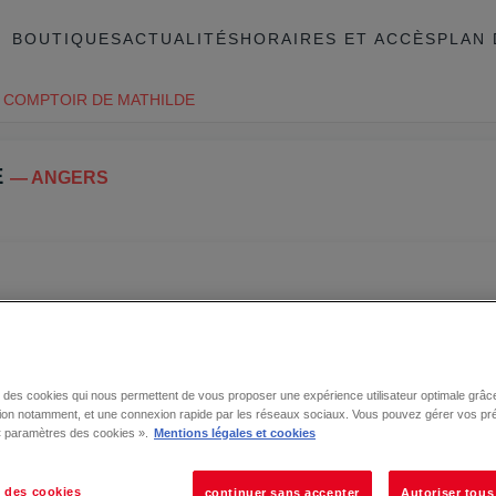
BOUTIQUES
ACTUALITÉS
HORAIRES ET ACCÈS
PLAN 
 COMPTOIR DE MATHILDE
E
— ANGERS
se des cookies qui nous permettent de vous proposer une expérience utilisateur optimale grâce
tion notamment, et une connexion rapide par les réseaux sociaux. Vous pouvez gérer vos pr
 « paramètres des cookies ».
Mentions légales et cookies
 des cookies
continuer sans accepter
Autoriser tous